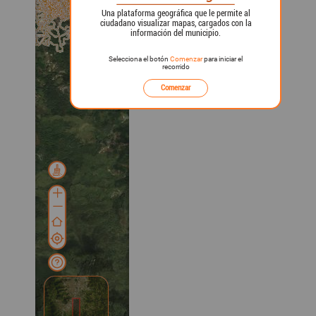
Una plataforma geográfica que le permite al
ciudadano visualizar mapas, cargados con la
información del municipio.
Selecciona el botón
Comenzar
para iniciar el
recorrido
Comenzar